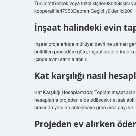
TürÜcretGerçek veya tüzel kişiler9300Geçici yü
kooperatifleri7350DepremGeçici yüklenici200
İnşaat halindeki evin ta
İnşaat projelerinde mülkiyet devri ne zaman ge
belirtilen prosedüre göre, inşaat projelerinde k
içinde evini satın alabilir.
Kat karşılığı nasıl hesap
Kat Karşılığı Hesaplamada; Toplam inşaat alanı i
hesaplama projeden elde edilecek net satılabilir a
arasında yapılan anlaşmaya göre arsa payı ve inş
Projeden ev alırken ödem