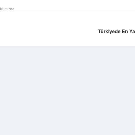
kkımızda
Türkiyede En Ya
Sidebar
ilbet yeni giriş 