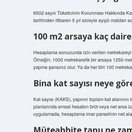
6502 sayılı Tüketicinin Korunması Hakkında Kanu
tarihinden itibaren 5 yıl süreyle ayıplı maldan s
100 m2 arsaya kaç daire 
Hesaplama sonucunda izin verilen metrekareyi tek
Örneğin; 1000 metrekarelik bir arsaya 1250 metr
yapma şansınız olur. Ya da her biri 100 metrekar
Bina kat sayısı neye göre
Kat sayısı (KAKS), yapının toplam kat alanının 
planlarında emsal hesabın brüt veya net arsa ü
uygulamada, hesaplama imar parselinin net alan
Müteahhite tapu ne zam