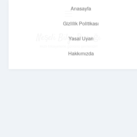
Anasayfa
menüyü
aç
Gizlilik Politikası
Neşeli Bilgi Durağı
Yasal Uyarı
Hızlı hikayelerle gününü şenlendir!
Hakkımızda