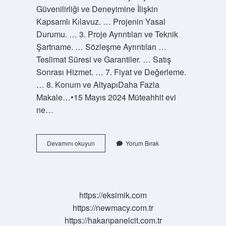
Güvenilirliği ve Deneyimine İlişkin
Kapsamlı Kılavuz. … Projenin Yasal
Durumu. … 3. Proje Ayrıntıları ve Teknik
Şartname. … Sözleşme Ayrıntıları …
Teslimat Süresi ve Garantiler. … Satış
Sonrası Hizmet. … 7. Fiyat ve Değerleme.
… 8. Konum ve AltyapıDaha Fazla
Makale…•15 Mayıs 2024 Müteahhit evi
ne…
Evi
Devamını okuyun
Yorum Bırak
Müteahhite
Vermek
Ne
Demek
https://eksimik.com
https://newmacy.com.tr
https://hakanpanelcit.com.tr