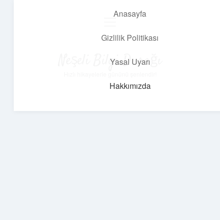
Anasayfa
menüyü
aç
Gizlilik Politikası
Neşeli Bilgi Durağı
Yasal Uyarı
Hızlı hikayelerle gününü şenlendir!
Hakkımızda