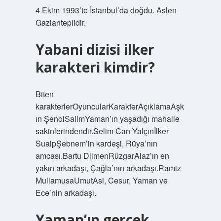
4 Ekim 1993’te İstanbul’da doğdu. Aslen
Gazianteplidir.
Yabani dizisi ilker
karakteri kimdir?
Biten
karakterlerOyuncularKarakterAçıklamaAşk
ın ŞenolSalimYaman’ın yaşadığı mahalle
sakinlerindendir.Selim Can Yalçınİlker
SualpŞebnem’in kardeşi, Rüya’nın
amcası.Bartu DilmenRüzgarAlaz’ın en
yakın arkadaşı, Çağla’nın arkadaşı.Ramiz
MullamusaUmutAsi, Cesur, Yaman ve
Ece’nin arkadaşı.
Yaman’ın gerçek