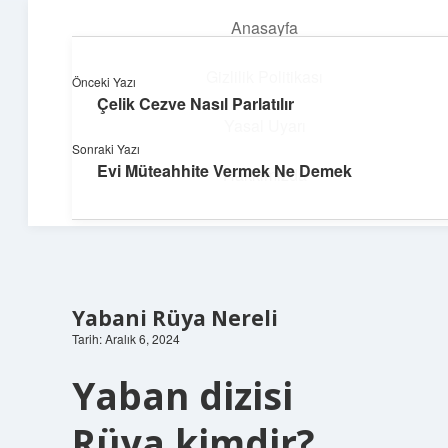
Anasayfa
menüyü
aç
Gizlilik Politikası
Önceki Yazı
Çelik Cezve Nasıl Parlatılır
Neşeli Bilgi Durağı
Yasal Uyarı
Sonraki Yazı
Hızlı hikayelerle gününü şenlendir!
Evi Müteahhite Vermek Ne Demek
Hakkımızda
Yabani Rüya Nereli
Tarih: Aralık 6, 2024
Yaban dizisi
Rüya kimdir?