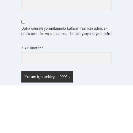
Daha sonraki yorumlarımda kullanılması için adım, e-
posta adresim ve site adresim bu tarayıcıya kaydedilsin.
5 + 3 kaçtır?
*
Scrol
to
the
top