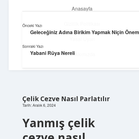
Anasayfa
menüyü
aç
Gizlilik Politikası
Önceki Yazı
Geleceğiniz Adına Birikim Yapmak Niçin Öneml
Neşeli Bilgi Durağı
Yasal Uyarı
Sonraki Yazı
Hızlı hikayelerle gününü şenlendir!
Yabani Rüya Nereli
Hakkımızda
Çelik Cezve Nasıl Parlatılır
Tarih: Aralık 6, 2024
Yanmış çelik
cezve nasıl