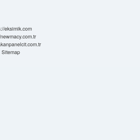
s://eksimik.com
//newmacy.com.tr
hakanpanelcit.com.tr
Sitemap