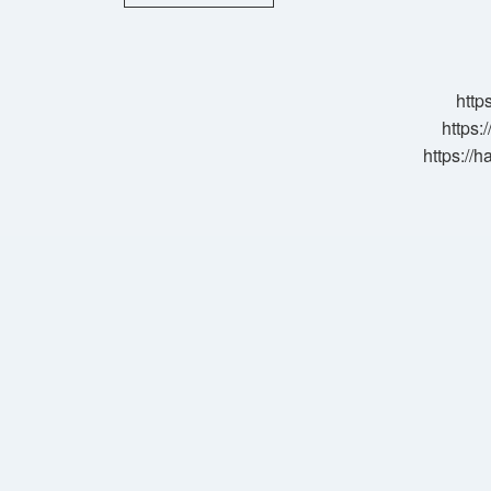
Cezve
Nasıl
Parlatılır
http
https:
https://