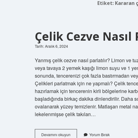
Etiket:
Kararan ç
Çelik Cezve Nasıl P
Tarih: Aralık 6, 2024
Yanmış çelik cezve nasıl parlatılır? Limon ve t
veya tavaya 2 yemek kaşığı limon suyu ve 1 yem
sonunda, tencerenizi çok fazla bastırmadan ve
Çelikleri parlatmak için ne yapmalı? Çelik tence
hazırlamak için tencerenin kirli bölgelerine kar
başladığında birkaç dakika dinlendirilir. Daha 
ovalanarak yüzey temizlenir. Matlaşan metal nas
lekelenmişse çelik takıları…
Çelik
Devamını okuyun
Yorum Bırak