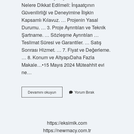
Nelere Dikkat Edilmeli: İnşaatçının
Güvenilirliği ve Deneyimine İlişkin
Kapsamlı Kılavuz. … Projenin Yasal
Durumu. … 3. Proje Ayrıntıları ve Teknik
Şartname. … Sözleşme Ayrıntıları …
Teslimat Süresi ve Garantiler. … Satış
Sonrası Hizmet. … 7. Fiyat ve Değerleme.
… 8. Konum ve AltyapıDaha Fazla
Makale…•15 Mayıs 2024 Müteahhit evi
ne…
Evi
Devamını okuyun
Yorum Bırak
Müteahhite
Vermek
Ne
Demek
https://eksimik.com
https://newmacy.com.tr