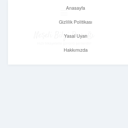
Anasayfa
menüyü
aç
Gizlilik Politikası
Neşeli Bilgi Durağı
Yasal Uyarı
Hızlı hikayelerle gününü şenlendir!
Hakkımızda