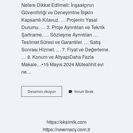
Nelere Dikkat Edilmeli: İnşaatçının
Güvenilirliği ve Deneyimine İlişkin
Kapsamlı Kılavuz. … Projenin Yasal
Durumu. … 3. Proje Ayrıntıları ve Teknik
Şartname. … Sözleşme Ayrıntıları …
Teslimat Süresi ve Garantiler. … Satış
Sonrası Hizmet. … 7. Fiyat ve Değerleme.
… 8. Konum ve AltyapıDaha Fazla
Makale…•15 Mayıs 2024 Müteahhit evi
ne…
Evi
Devamını okuyun
Yorum Bırak
Müteahhite
Vermek
Ne
Demek
https://eksimik.com
https://newmacy.com.tr