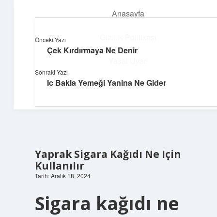
Anasayfa
menüyü
aç
Gizlilik Politikası
Önceki Yazı
Çek Kırdırmaya Ne Denir
Neşeli Bilgi Durağı
Yasal Uyarı
Sonraki Yazı
Hızlı hikayelerle gününü şenlendir!
Ic Bakla Yemeği Yanina Ne Gider
Hakkımızda
Yaprak Sigara Kağıdı Ne Için
Kullanılır
Tarih: Aralık 18, 2024
Sigara kağıdı ne