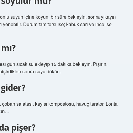
 soyulur mu?
monlu suyun içine koyun, bir süre bekleyin, sonra yıkayın
rı yenebilir. Durum tam tersi ise; kabuk sarı ve ince ise
r mı?
esi gün sıcak su ekleyip 15 dakika bekleyin. Pişirin.
pişirdikten sonra suyu dökün.
 gider?
 çoban salatası, kayısı kompostosu, havuç tarator, Lonta
ürün…
da pişer?