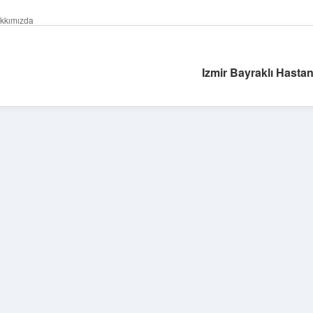
kkımızda
Izmir Bayraklı Hastan
Sidebar
ilbet yeni giri