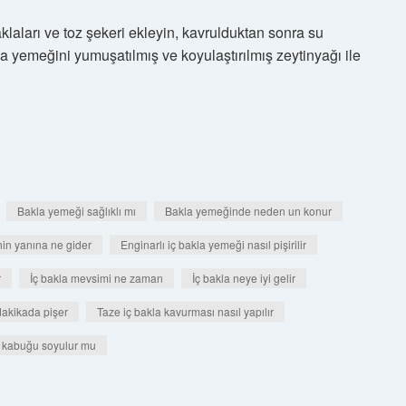
laları ve toz şekeri ekleyin, kavrulduktan sonra su
la yemeğini yumuşatılmış ve koyulaştırılmış zeytinyağı ile
Bakla yemeği sağlıklı mı
Bakla yemeğinde neden un konur
nin yanına ne gider
Enginarlı iç bakla yemeği nasıl pişirilir
r
İç bakla mevsimi ne zaman
İç bakla neye iyi gelir
dakikada pişer
Taze iç bakla kavurması nasıl yapılır
n kabuğu soyulur mu