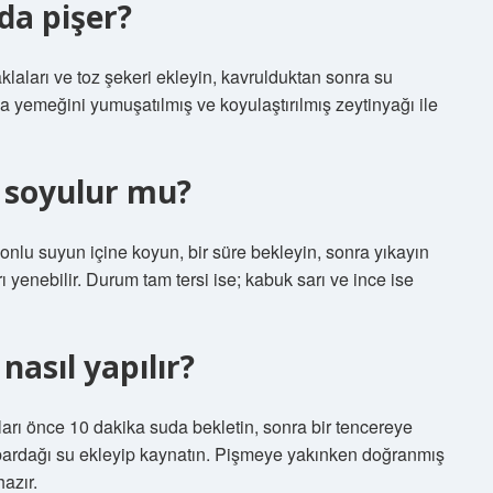
da pişer?
laları ve toz şekeri ekleyin, kavrulduktan sonra su
la yemeğini yumuşatılmış ve koyulaştırılmış zeytinyağı ile
 soyulur mu?
monlu suyun içine koyun, bir süre bekleyin, sonra yıkayın
rı yenebilir. Durum tam tersi ise; kabuk sarı ve ince ise
nasıl yapılır?
ları önce 10 dakika suda bekletin, sonra bir tencereye
 bardağı su ekleyip kaynatın. Pişmeye yakınken doğranmış
hazır.