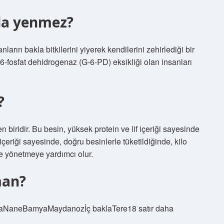
rda yenmez?
nların bakla bitkilerini yiyerek kendilerini zehirlediği bir
z-6-fosfat dehidrogenaz (G-6-PD) eksikliği olan insanları
?
n biridir. Bu besin, yüksek protein ve lif içeriği sayesinde
çeriği sayesinde, doğru besinlerle tüketildiğinde, kilo
de yönetmeye yardımcı olur.
man?
aNaneBamyaMaydanozİç baklaTere18 satır daha