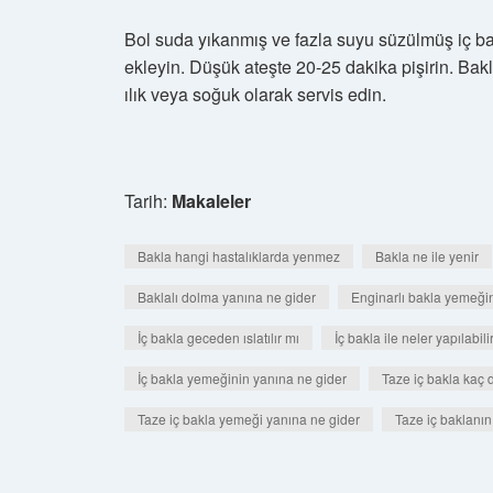
Bol suda yıkanmış ve fazla suyu süzülmüş iç bak
ekleyin. Düşük ateşte 20-25 dakika pişirin. Bak
ılık veya soğuk olarak servis edin.
Tarih:
Makaleler
Bakla hangi hastalıklarda yenmez
Bakla ne ile yenir
Baklalı dolma yanına ne gider
Enginarlı bakla yemeği
İç bakla geceden ıslatılır mı
İç bakla ile neler yapılabili
İç bakla yemeğinin yanına ne gider
Taze iç bakla kaç 
Taze iç bakla yemeği yanına ne gider
Taze iç baklanı