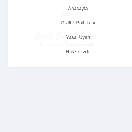
Anasayfa
menüyü
aç
Gizlilik Politikası
Neşeli Bilgi Durağı
Yasal Uyarı
Hızlı hikayelerle gününü şenlendir!
Hakkımızda