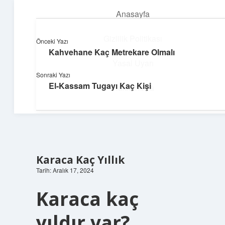
Anasayfa
menüyü
aç
Gizlilik Politikası
Önceki Yazı
Kahvehane Kaç Metrekare Olmalı
Neşeli Bilgi Durağı
Yasal Uyarı
Sonraki Yazı
Hızlı hikayelerle gününü şenlendir!
El-Kassam Tugayı Kaç Kişi
Hakkımızda
Karaca Kaç Yıllık
Tarih: Aralık 17, 2024
Karaca kaç
yıldır var?