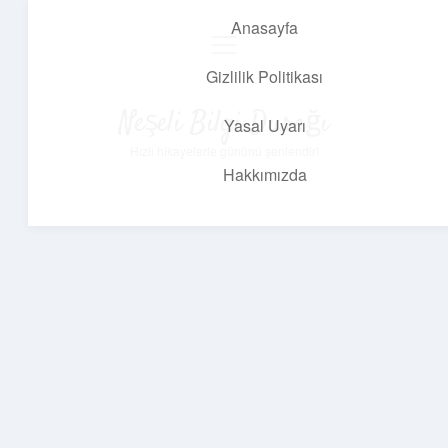
Anasayfa
menüyü
aç
Gizlilik Politikası
Neşeli Bilgi Durağı
Yasal Uyarı
Hızlı hikayelerle gününü şenlendir!
Hakkımızda