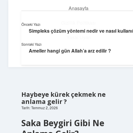
Anasayfa
menüyü
aç
Gizlilik Politikası
Önceki Yazı
Simpleks çözüm yöntemi nedir ve nasıl kullanıl
Neşeli Bilgi Durağı
Yasal Uyarı
Sonraki Yazı
Hızlı hikayelerle gününü şenlendir!
Ameller hangi gün Allah’a arz edilir ?
Hakkımızda
Haybeye kürek çekmek ne
anlama gelir ?
Tarih: Temmuz 2, 2026
Saka Beygiri Gibi Ne