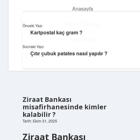
Anasayfa
menüyü
aç
Gizlilik Politikası
Önceki Yazı
Kartpostal kaç gram ?
Neşeli Bilgi Durağı
Yasal Uyarı
Sonraki Yazı
Hızlı hikayelerle gününü şenlendir!
Çıtır çubuk patates nasıl yapılır ?
Hakkımızda
Ziraat Bankası
misafirhanesinde kimler
kalabilir ?
Tarih: Ekim 31, 2025
Ziraat Bankası