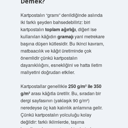
Demek?
Kartpostalın “gramı” denildiğinde aslında
iki farklı şeyden bahsedebiliriz: biri
kartpostalın
toplam ağırlığı
, diğeri ise
kullanılan kâğıdın
gramajı
yani metrekare
başına düşen kütlesidir. Bu ikinci kavram,
matbaacılık ve kâğıt üretiminde çok
önemlidir çünkü kartpostalın
dayanıklılığını, esnekliğini ve hatta iletim
maliyetini doğrudan etkiler.
Kartpostallar genellikle
250 g/m² ile 350
g/m²
arası kâğıtla üretilir. Bu, sıradan bir
dergi sayfasının (yaklaşık 90 g/m²)
neredeyse üç katı kalınlık anlamına gelir.
Çünkü kartpostalın yolculuğu kolay
değildir: farklı iklimlerde, taşıma