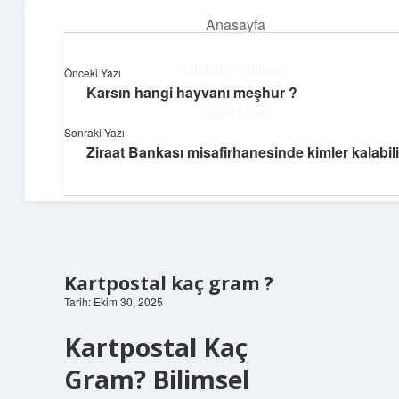
Anasayfa
menüyü
aç
Gizlilik Politikası
Önceki Yazı
Karsın hangi hayvanı meşhur ?
Neşeli Bilgi Durağı
Yasal Uyarı
Sonraki Yazı
Hızlı hikayelerle gününü şenlendir!
Ziraat Bankası misafirhanesinde kimler kalabili
Hakkımızda
Kartpostal kaç gram ?
Tarih: Ekim 30, 2025
Kartpostal Kaç
Gram? Bilimsel