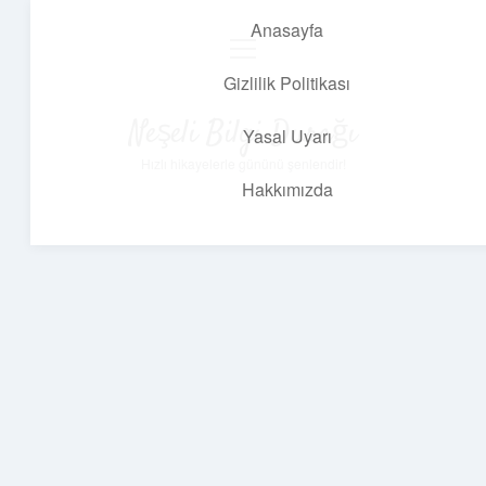
Anasayfa
menüyü
aç
Gizlilik Politikası
Neşeli Bilgi Durağı
Yasal Uyarı
Hızlı hikayelerle gününü şenlendir!
Hakkımızda