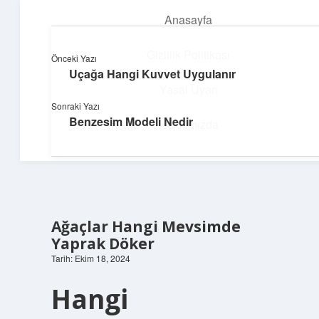
Anasayfa
menüyü
aç
Gizlilik Politikası
Önceki Yazı
Uçağa Hangi Kuvvet Uygulanır
Neşeli Bilgi Durağı
Yasal Uyarı
Sonraki Yazı
Hızlı hikayelerle gününü şenlendir!
Benzesim Modeli Nedir
Hakkımızda
Ağaçlar Hangi Mevsimde
Yaprak Döker
Tarih: Ekim 18, 2024
Hangi