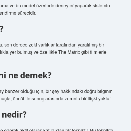
rlama ve bu model üzerinde deneyler yaparak sistemin
lendirme sürecidir.
?
, son derece zeki varlıklar tarafından yaratılmış bir
klıkla yer bulmuş ve özellikle The Matrix gibi filmlerle
mi ne demek?
 şey benzer olduğu için, bir şey hakkındaki doğru bilginin
çta, öncül ile sonuç arasında zorunlu bir ilişki yoktur.
 nedir?
ederek aktif olarak katıldıkları bir tekniktir. Bu teknikte