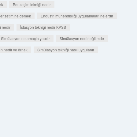
ek
Benzeşim tekniği nedir
i benzetim ne demek
Endüstri mühendisliği uygulamaları nelerdir
i nedir
İstasyon tekniği nedir KPSS
Simülasyon ne amaçla yapılır
Simülasyon nedir eğitimde
n nedir ve örnek
Simülasyon tekniği nasıl uygulanır