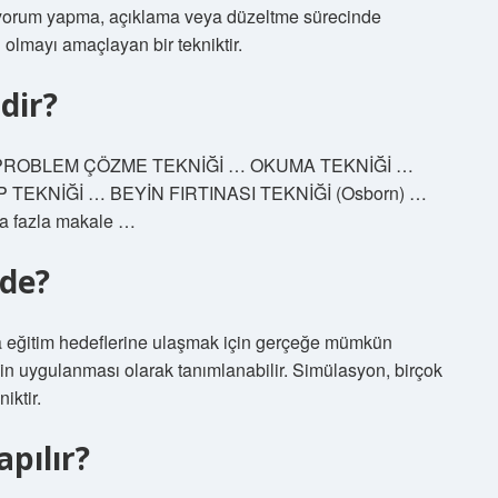
a, yorum yapma, açıklama veya düzeltme sürecinde
 olmayı amaçlayan bir tekniktir.
dir?
 … PROBLEM ÇÖZME TEKNİĞİ … OKUMA TEKNİĞİ …
TEKNİĞİ … BEYİN FIRTINASI TEKNİĞİ (Osborn) …
fazla makale …
mde?
 eğitim hedeflerine ulaşmak için gerçeğe mümkün
n uygulanması olarak tanımlanabilir. Simülasyon, birçok
iktir.
pılır?