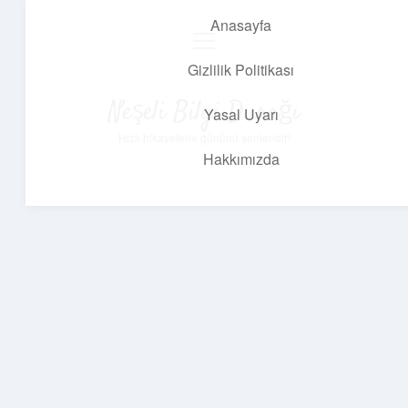
Anasayfa
menüyü
aç
Gizlilik Politikası
Neşeli Bilgi Durağı
Yasal Uyarı
Hızlı hikayelerle gününü şenlendir!
Hakkımızda