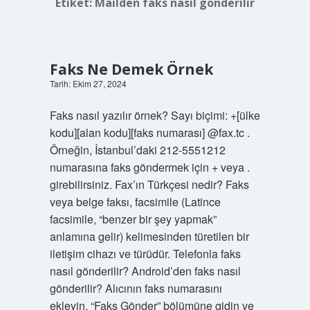
Etiket:
Mailden faks nasıl gönderilir
Faks Ne Demek Örnek
Tarih: Ekim 27, 2024
Faks nasıl yazılır örnek? Sayı biçimi: +[ülke
kodu][alan kodu][faks numarası] @fax.tc .
Örneğin, İstanbul’daki 212-5551212
numarasına faks göndermek için + veya .
girebilirsiniz. Fax’ın Türkçesi nedir? Faks
veya belge faksı, facsimile (Latince
facsimile, “benzer bir şey yapmak”
anlamına gelir) kelimesinden türetilen bir
iletişim cihazı ve türüdür. Telefonla faks
nasıl gönderilir? Android’den faks nasıl
gönderilir? Alıcının faks numarasını
ekleyin. “Faks Gönder” bölümüne gidin ve