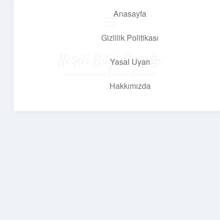
Anasayfa
menüyü
aç
Gizlilik Politikası
Neşeli Bilgi Durağı
Yasal Uyarı
Hızlı hikayelerle gününü şenlendir!
Hakkımızda