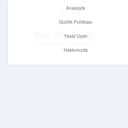
Anasayfa
menüyü
aç
Gizlilik Politikası
Neşeli Bilgi Durağı
Yasal Uyarı
Hızlı hikayelerle gününü şenlendir!
Hakkımızda