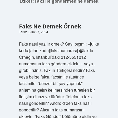
Etiket:
Faks ile göndermek ne demek
Faks Ne Demek Örnek
Tarih: Ekim 27, 2024
Faks nasıl yazılır örnek? Sayı biçimi: +[ülke
kodu][alan kodu][faks numarası] @fax.tc .
Örneğin, İstanbul’daki 212-5551212
numarasına faks göndermek için + veya .
girebilirsiniz. Fax’ın Türkçesi nedir? Faks
veya belge faksı, facsimile (Latince
facsimile, “benzer bir şey yapmak”
anlamına gelir) kelimesinden türetilen bir
iletişim cihazı ve türüdür. Telefonla faks
nasıl gönderilir? Android’den faks nasıl
gönderilir? Alıcının faks numarasını
ekleyin. “Faks Gönder” bölümüne gidin ve