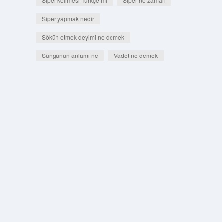
Siper kelimesi Türkçe mi
Siper ne zaman
Siper yapmak nedir
Sökün etmek deyimi ne demek
Süngünün anlamı ne
Vadet ne demek