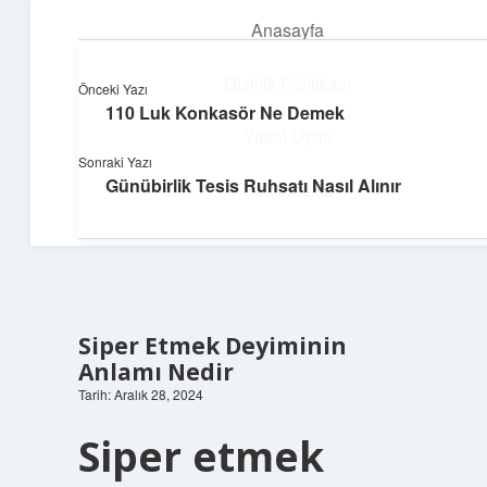
Anasayfa
menüyü
aç
Gizlilik Politikası
Önceki Yazı
110 Luk Konkasör Ne Demek
Neşeli Bilgi Durağı
Yasal Uyarı
Sonraki Yazı
Hızlı hikayelerle gününü şenlendir!
Günübirlik Tesis Ruhsatı Nasıl Alınır
Hakkımızda
Siper Etmek Deyiminin
Anlamı Nedir
Tarih: Aralık 28, 2024
Siper etmek