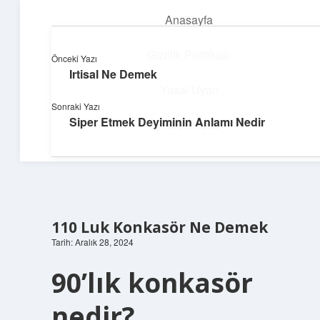
Anasayfa
menüyü
aç
Gizlilik Politikası
Önceki Yazı
Irtisal Ne Demek
Neşeli Bilgi Durağı
Yasal Uyarı
Sonraki Yazı
Hızlı hikayelerle gününü şenlendir!
Siper Etmek Deyiminin Anlamı Nedir
Hakkımızda
110 Luk Konkasör Ne Demek
Tarih: Aralık 28, 2024
90’lık konkasör
nedir?