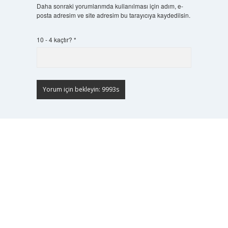
Daha sonraki yorumlarımda kullanılması için adım, e-
posta adresim ve site adresim bu tarayıcıya kaydedilsin.
10 - 4 kaçtır?
*
Scrol
to
the
top