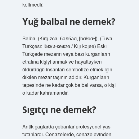
kelimedir.
Yuğ balbal ne demek?
Balbal (Kırgızca: балбал, [bɑɫbɑɫ]), (Tuva
Türkçesi: Кижи-көжээ / Kiji köjee) Eski
Türkçede mezarın veya bazı kurganların
etrafına kişiyi anmak ve hayattayken
öldürdüğü insanları sembolize etmek için
dikilen mezar taşının adıdır. Kurganların
tepesinde ne kadar çok balbal varsa, o kişi
o kadar kahramandır.
Sıgıtçı ne demek?
Antik çağlarda çobanlar profesyonel yas
tutanlardı. Cenazelerde, cenaze evinden