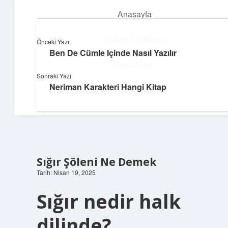
Anasayfa
menüyü
aç
Gizlilik Politikası
Önceki Yazı
Ben De Cümle Içinde Nasıl Yazılır
Neşeli Bilgi Durağı
Yasal Uyarı
Sonraki Yazı
Hızlı hikayelerle gününü şenlendir!
Neriman Karakteri Hangi Kitap
Hakkımızda
Sığır Şöleni Ne Demek
Tarih: Nisan 19, 2025
Sığır nedir halk
dilinde?