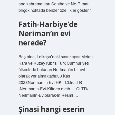
ana kahramanları Seniha ve Ne-Riman
birçok noktada benzer özellikler gösterir.
Fatih-Harbiye’de
Neriman’ın evi
nerede?
Boş bina, Lefkoşa’daki sınır kapısı Metan
Kara ve Kuzey Kıbrıs Türk Cumhuriyeti
ülkesinde bulunan Neriman’ın bir evi
olarak yer almaktadır.30 Kas
2023Neriman’ın Evi HK. -Ct.trct.TR
›Nerimanin-Evi-Kilinen meth … Ct.TR›
Nerimanin-Eviolarak-in Resmi …
Şinasi hangi eserin