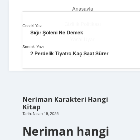
Anasayfa
menüyü
aç
Gizlilik Politikası
Önceki Yazı
Sığır Şöleni Ne Demek
Neşeli Bilgi Durağı
Yasal Uyarı
Sonraki Yazı
Hızlı hikayelerle gününü şenlendir!
2 Perdelik Tiyatro Kaç Saat Sürer
Hakkımızda
Neriman Karakteri Hangi
Kitap
Tarih: Nisan 19, 2025
Neriman hangi