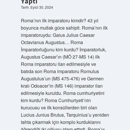
Yaptı
Tarih: Eylül 30, 2024
Roma’nın ilk imparatoru kimdir? 43 yıl
boyunca mutlak güce sahipti. Roma’nın ilk
imparatoruydu: Gaius Julius Caesar
Octavianus Augustus… Roma
İmparatorluğunu kim kurdu? İmparatorluk,
Augustus Caesar’ın (MÖ 27-MS 14) ilk
Roma imparatoru ilan edilmesiyle ve
batıda son Roma imparatoru Romulus
Augustulus’un (MS 475-476) ve Germen
kralı Odoacer’in (MS 146) imparator ilan
edilmesiyle kuruldu. Roma cumhuriyetini
kim kurdu? Roma Cumhuriyeti’nin
kurucusu ve ilk konsüllerden biri olan
Lucius Junius Brutus, Tarquinius’u yeniden
tahta çıkarmak için komplo kurduklarını
öğrendiği iki oğlunu idam ettirdi. Roma’yı