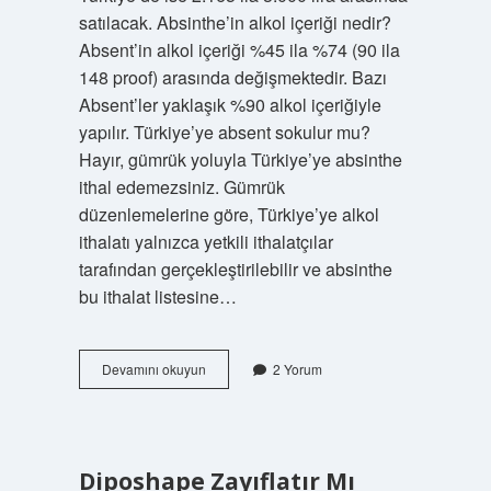
satılacak. Absinthe’in alkol içeriği nedir?
Absent’in alkol içeriği %45 ila %74 (90 ila
148 proof) arasında değişmektedir. Bazı
Absent’ler yaklaşık %90 alkol içeriğiyle
yapılır. Türkiye’ye absent sokulur mu?
Hayır, gümrük yoluyla Türkiye’ye absinthe
ithal edemezsiniz. Gümrük
düzenlemelerine göre, Türkiye’ye alkol
ithalatı yalnızca yetkili ithalatçılar
tarafından gerçekleştirilebilir ve absinthe
bu ithalat listesine…
Absent
Devamını okuyun
2 Yorum
Hangi
Ülkelerde
Yasak
Diposhape Zayıflatır Mı