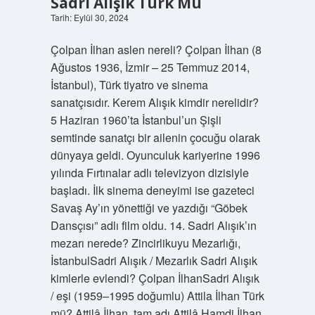
Sadri Alışık Türk Mü
Tarih: Eylül 30, 2024
Çolpan İlhan aslen nereli? Çolpan İlhan (8
Ağustos 1936, İzmir – 25 Temmuz 2014,
İstanbul), Türk tiyatro ve sinema
sanatçısıdır. Kerem Alışık kimdir nerelidir?
5 Haziran 1960’ta İstanbul’un Şişli
semtinde sanatçı bir ailenin çocuğu olarak
dünyaya geldi. Oyunculuk kariyerine 1996
yılında Fırtınalar adlı televizyon dizisiyle
başladı. İlk sinema deneyimi ise gazeteci
Savaş Ay’ın yönettiği ve yazdığı “Göbek
Dansçısı” adlı film oldu. 14. Sadri Alışık’ın
mezarı nerede? Zincirlikuyu Mezarlığı,
İstanbulSadri Alışık / Mezarlık Sadri Alışık
kimlerle evlendi? Çolpan İlhanSadri Alışık
/ eşi (1959–1995 doğumlu) Attila İlhan Türk
mü? Attilâ İlhan, tam adı Attilâ Hamdi İlhan