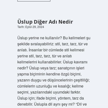
Bir
Iletişim
Için
Gerekli
Olan
Üslup Diğer Adı Nedir
Kavramlar
Tarih: Eylül 29, 2024
Nelerdir
Üslup yerine ne kullanılır? Bu kelimeleri şu
şekilde sıralayabiliriz: stil, tarz, tarz, tür ve
anlatı. İnsanlar bir cümlede stil kelimesi
yerine stil, tarz, tarz, tür ve anlatı
kelimelerini kullanabilirler. Üslup kavramı
nedir? Üslup veya tarz; sanatçının işleri
yapma biçiminin kendine özgü biçimi,
yazarın duygu ve düşüncelerinin çeşitliliği;
cümlelerin uzunluğu ve kısalığı; kelime
seçimi, yazılarındaki uyumdaki farktır.
Üslup için; ifade biçimi, yöntem, tarz da
denebilir. Üslupla dil aynı şey mi? “Dil ve