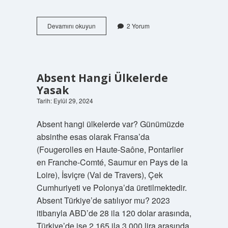
Zeytinyağı
Devamını okuyun
2 Yorum
Ile
Maske
Nasıl
Yapılır
Absent Hangi Ülkelerde
Yasak
Tarih: Eylül 29, 2024
Absent hangi ülkelerde var? Günümüzde
absinthe esas olarak Fransa’da
(Fougerolles en Haute-Saône, Pontarlier
en Franche-Comté, Saumur en Pays de la
Loire), İsviçre (Val de Travers), Çek
Cumhuriyeti ve Polonya’da üretilmektedir.
Absent Türkiye’de satılıyor mu? 2023
itibarıyla ABD’de 28 ila 120 dolar arasında,
Türkiye’de ise 2.165 ila 3.000 lira arasında