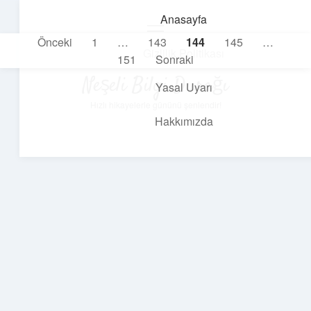
Anasayfa
menüyü
Yazı
Önceki
1
…
143
144
145
…
aç
Gizlilik Politikası
151
Sonraki
sayfalaması
Neşeli Bilgi Durağı
Yasal Uyarı
Hızlı hikayelerle gününü şenlendir!
Hakkımızda