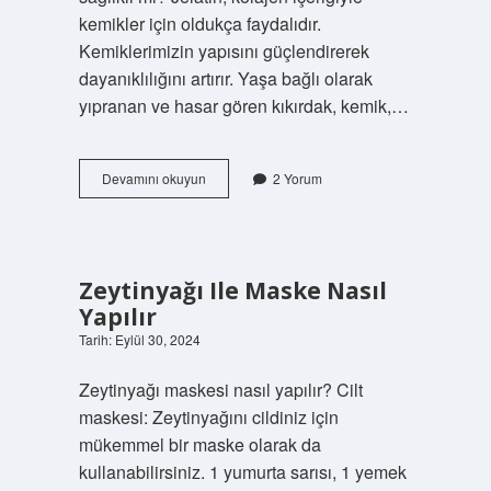
kemikler için oldukça faydalıdır.
Kemiklerimizin yapısını güçlendirerek
dayanıklılığını artırır. Yaşa bağlı olarak
yıpranan ve hasar gören kıkırdak, kemik,…
1
Devamını okuyun
2 Yorum
Adet
Yaprak
Jelatin
Kaç
Gr
Zeytinyağı Ile Maske Nasıl
Toz
Yapılır
Jelatin
Tarih: Eylül 30, 2024
Zeytinyağı maskesi nasıl yapılır? Cilt
maskesi: Zeytinyağını cildiniz için
mükemmel bir maske olarak da
Neşeli
kullanabilirsiniz. 1 yumurta sarısı, 1 yemek