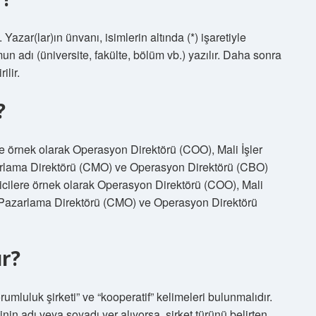
Yazar(lar)ın ünvanı, isimlerin altında (*) işaretiyle
mun adı (üniversite, fakülte, bölüm vb.) yazılır. Daha sonra
ilir.
?
e örnek olarak Operasyon Direktörü (COO), Mali İşler
zarlama Direktörü (CMO) ve Operasyon Direktörü (CBO)
icilere örnek olarak Operasyon Direktörü (COO), Mali
), Pazarlama Direktörü (CMO) ve Operasyon Direktörü
ır?
rumluluk şirketi” ve “kooperatif” kelimeleri bulunmalıdır.
inin adı veya soyadı yer alıyorsa, şirket türünü belirten