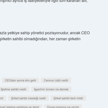
şimci ayrıca iş faaliyetleriyle ilgili tüm kararları alır,
azla yetkiye sahip yönetici pozisyonudur, ancak CEO
şirketin sahibi olmadığından, her zaman şirketin
CEOdan sonra kim gelir
Ceonun üstü nedir
İşletme sahibi nedir
İşyerinin ünvanı ne demek
nir
Şirket sahibi mesleği nedir
Şirket sahibi tacir midir
icari işletme sahibine ne denir
Ünvan kısmına ne yazılır