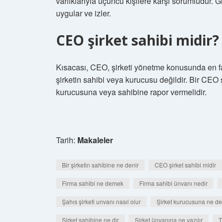
varlıklarıyla üçüncü kişilere karşı sorumludur. Giri
uygular ve izler.
CEO şirket sahibi midir?
Kısacası, CEO, şirketi yönetme konusunda en f
şirketin sahibi veya kurucusu değildir. Bir CEO 
kurucusuna veya sahibine rapor vermelidir.
Tarih:
Makaleler
Bir şirketin sahibine ne denir
CEO şirket sahibi midir
Firma sahibi ne demek
Firma sahibi ünvanı nedir
Şahıs şirketi unvanı nasıl olur
Şirket kurucusuna ne de
Şirket sahibine ne dir
Şirket ünvanına ne yazılır
T