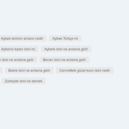
Aybek isminin anlamı nedir
Aybek Türkçe mi
Aybeniz kadın ismi mi
Ayberk ismi ne anlama gelir
n ismi ne anlama gelir
Benan ismi ne anlama gelir
Bukre ismi ne anlama gelir
Cennetteki güzel kızın ismi nedir
Zubeyde ismi ne demek