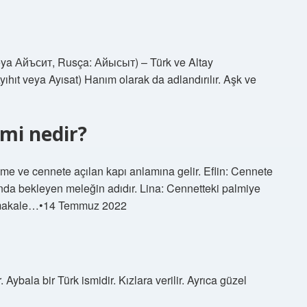
ya Айъсит, Rusça: Айысыт) – Türk ve Altay
Ayıhıt veya Ayısat) Hanım olarak da adlandırılır. Aşk ve
smi nedir?
e ve cennete açılan kapı anlamına gelir. Eflin: Cennete
ında bekleyen meleğin adıdır. Lina: Cennetteki palmiye
la makale…•14 Temmuz 2022
Aybala bir Türk ismidir. Kızlara verilir. Ayrıca güzel