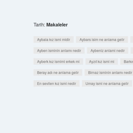
Tarih:
Makaleler
Aybala kız ismi midir
Aybars isim ne anlama gelir
Ayben isminin anlamı nedir
Aybeniz anlami nedir
Ayberk kız ismimi erkek mi
Ayzıt kız ismi mi
Barkı
Beray adı ne anlama gelir
Birnaz isminin anlamı nedir
En sevilen kız ismi nedir
Umay ismi ne anlama gelir