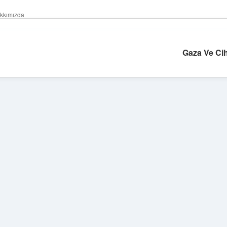
kkımızda
Gaza Ve Cih
Sidebar
ilbet yeni giriş