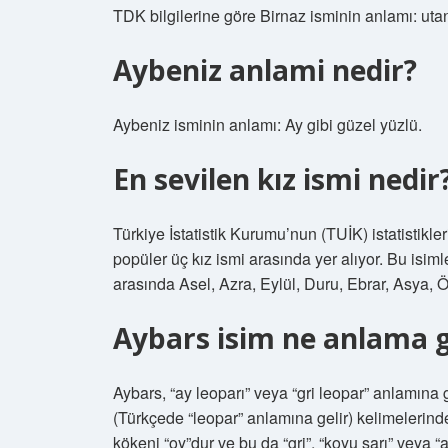
TDK bilgilerine göre Birnaz isminin anlamı: uta
Aybeniz anlami nedir?
Aybeniz isminin anlamı: Ay gibi güzel yüzlü.
En sevilen kız ismi nedir
Türkiye İstatistik Kurumu’nun (TUİK) istatistik
popüler üç kız ismi arasında yer alıyor. Bu isiml
arasında Asel, Azra, Eylül, Duru, Ebrar, Asya, Ö
Aybars isim ne anlama g
Aybars, “ay leoparı” veya “gri leopar” anlamına g
(Türkçede “leopar” anlamına gelir) kelimelerinde
kökeni “oy”dur ve bu da “gri”, “koyu sarı” veya “