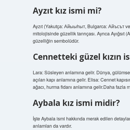
Ayzıt kız ismi mi?
Ayzıt (Yakutça: Айыыhыт, Bulgarca: Айъсът ve
mitolojisinde güzellik tanrıçası. Ayrıca Ayığsıt (
güzelliğin sembolüdür.
Cennetteki güzel kızın i
Lara: Süsleyen anlamına gelir. Dünya, gülümsem
açılan kapı anlamına gelir. Elisa: Cennet kapıs
ağacı, hurma fidanı anlamına gelir.Daha faz
Aybala kız ismi midir?
İşte Aybala ismi hakkında merak edilen detaylar. 
anlamları da vardır.