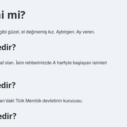
i mi?
gibi güzel, el değmemiş kız. Aybirgen: Ay veren.
dir?
f olan. İsim rehberimizde A harfiyle başlayan isimleri
dir?
stan’daki Türk Memlük devletinin kurucusu.
edir?