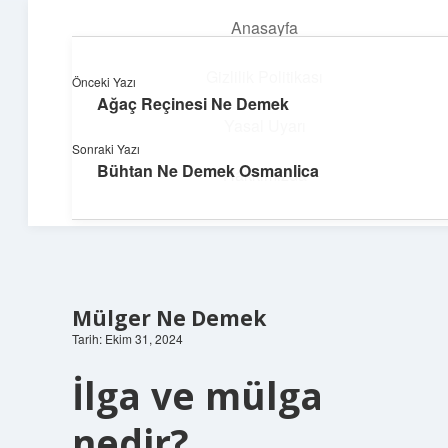
Anasayfa
menüyü
aç
Gizlilik Politikası
Önceki Yazı
Ağaç Reçinesi Ne Demek
Neşeli Bilgi Durağı
Yasal Uyarı
Sonraki Yazı
Hızlı hikayelerle gününü şenlendir!
Bühtan Ne Demek Osmanlica
Hakkımızda
Mülger Ne Demek
Tarih: Ekim 31, 2024
İlga ve mülga
nedir?