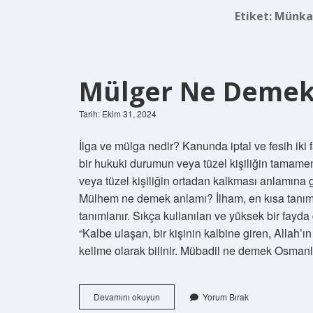
Etiket:
Münka
Mülger Ne Deme
Tarih: Ekim 31, 2024
İlga ve mülga nedir? Kanunda iptal ve fesih iki f
bir hukuki durumun veya tüzel kişiliğin tamame
veya tüzel kişiliğin ortadan kalkması anlamına g
Mülhem ne demek anlamı? İlham, en kısa tanım
tanımlanır. Sıkça kullanılan ve yüksek bir fayd
“Kalbe ulaşan, bir kişinin kalbine giren, Allah’ı
kelime olarak bilinir. Mübadil ne demek Osman
Mülger
Devamını okuyun
Yorum Bırak
Ne