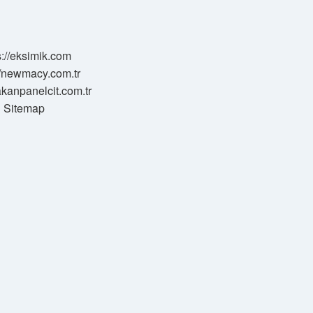
s://eksimik.com
//newmacy.com.tr
hakanpanelcit.com.tr
Sitemap