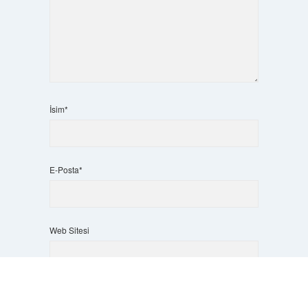
İsim*
E-Posta*
Web Sitesi
Scrol
to
the
top
Daha sonraki yorumlarımda kullanılması için adım, e-