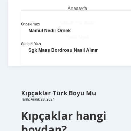
Anasayfa
menüyü
aç
Gizlilik Politikası
Önceki Yazı
Mamul Nedir Örnek
Neşeli Bilgi Durağı
Yasal Uyarı
Sonraki Yazı
Hızlı hikayelerle gününü şenlendir!
Sgk Maaş Bordrosu Nasıl Alınır
Hakkımızda
Kıpçaklar Türk Boyu Mu
Tarih: Aralık 28, 2024
Kıpçaklar hangi
boydan?