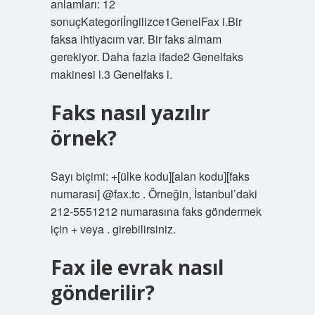
anlamları: 12
sonuçKategoriİngilizce1GenelFax i.Bir
faksa ihtiyacım var. Bir faks almam
gerekiyor. Daha fazla ifade2 Genelfaks
makinesi i.3 Genelfaks i.
Faks nasıl yazılır
örnek?
Sayı biçimi: +[ülke kodu][alan kodu][faks
numarası] @fax.tc . Örneğin, İstanbul’daki
212-5551212 numarasına faks göndermek
için + veya . girebilirsiniz.
Fax ile evrak nasıl
gönderilir?