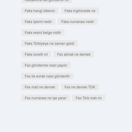
Faks hangi ülkenin
Faks ingilizcede ne
Faks işlemi nedir
Faks numarası nedir
Faks resmi belge midir
Faks Türkiyeye ne zaman geldi
Faks ücretli mi
Fax atmak ne demek
Fax gönderme nasıl yapılır
Fax ile evrak nasıl gönderilir
Fax mail ne demek
Fax ne demek TDK
Fax numarası ne işe yarar
Fax Türk malı mı