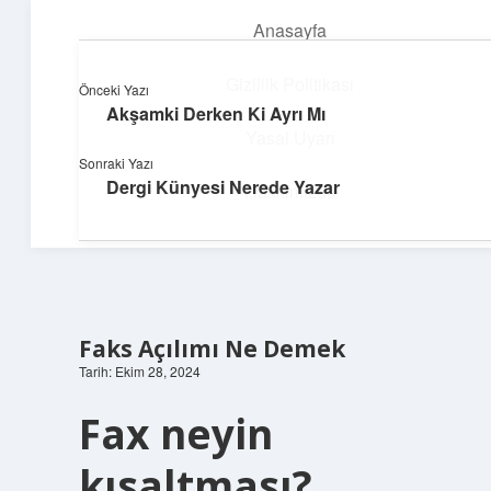
Anasayfa
menüyü
aç
Gizlilik Politikası
Önceki Yazı
Akşamki Derken Ki Ayrı Mı
Neşeli Bilgi Durağı
Yasal Uyarı
Sonraki Yazı
Hızlı hikayelerle gününü şenlendir!
Dergi Künyesi Nerede Yazar
Hakkımızda
Faks Açılımı Ne Demek
Tarih: Ekim 28, 2024
Fax neyin
kısaltması?