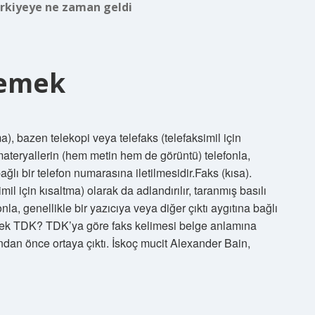
rkiyeye ne zaman geldi
Demek
a), bazen telekopi veya telefaks (telefaksimil için
ı materyallerin (hem metin hem de görüntü) telefonla,
bağlı bir telefon numarasına iletilmesidir.Faks (kısa).
il için kısaltma) olarak da adlandırılır, taranmış basılı
a, genellikle bir yazıcıya veya diğer çıktı aygıtına bağlı
demek TDK? TDK’ya göre faks kelimesi belge anlamına
ndan önce ortaya çıktı. İskoç mucit Alexander Bain,