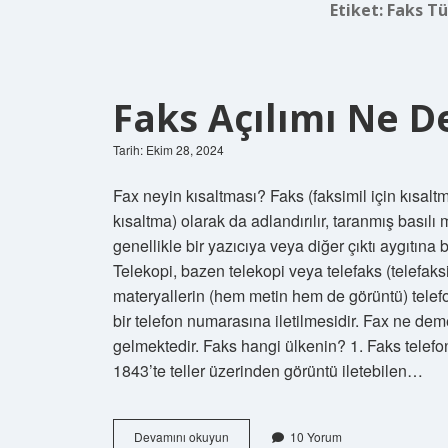
Etiket:
Faks Tü
Faks Açılımı Ne 
Tarih: Ekim 28, 2024
Fax neyin kısaltması? Faks (faksimil için kısaltm
kısaltma) olarak da adlandırılır, taranmış basıl
genellikle bir yazıcıya veya diğer çıktı aygıtına 
Telekopi, bazen telekopi veya telefaks (telefaksim
materyallerin (hem metin hem de görüntü) telefonl
bir telefon numarasına iletilmesidir. Fax ne 
gelmektedir. Faks hangi ülkenin? 1. Faks telefo
1843’te teller üzerinden görüntü iletebilen…
Faks
Devamını okuyun
10 Yorum