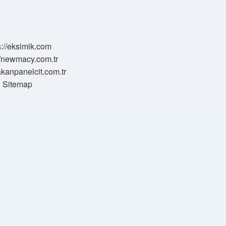
s://eksimik.com
//newmacy.com.tr
hakanpanelcit.com.tr
Sitemap