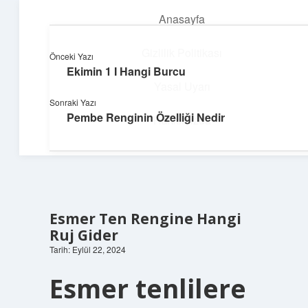
Anasayfa
menüyü
aç
Gizlilik Politikası
Önceki Yazı
Ekimin 1 I Hangi Burcu
Neşeli Bilgi Durağı
Yasal Uyarı
Sonraki Yazı
Hızlı hikayelerle gününü şenlendir!
Pembe Renginin Özelliği Nedir
Hakkımızda
Esmer Ten Rengine Hangi
Ruj Gider
Tarih: Eylül 22, 2024
Esmer tenlilere