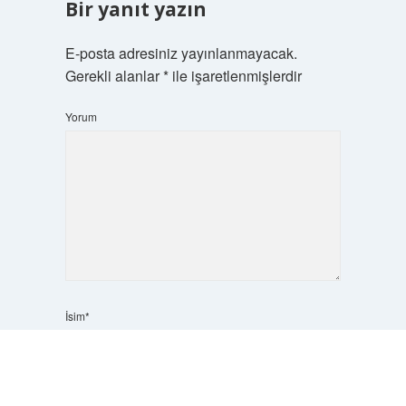
Bir yanıt yazın
E-posta adresiniz yayınlanmayacak.
Gerekli alanlar
*
ile işaretlenmişlerdir
Yorum
İsim*
Scrol
to
the
top
E-Posta*