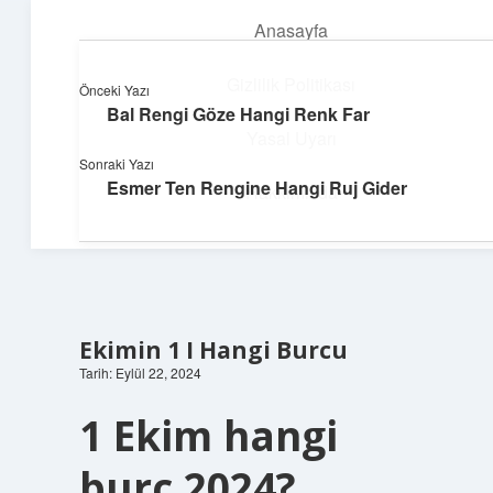
Anasayfa
menüyü
aç
Gizlilik Politikası
Önceki Yazı
Bal Rengi Göze Hangi Renk Far
Neşeli Bilgi Durağı
Yasal Uyarı
Sonraki Yazı
Hızlı hikayelerle gününü şenlendir!
Esmer Ten Rengine Hangi Ruj Gider
Hakkımızda
Ekimin 1 I Hangi Burcu
Tarih: Eylül 22, 2024
1 Ekim hangi
burç 2024?