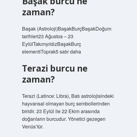
Başak burcu ne
zaman?
Başak (Astroloji)BaşakBurçBaşakDoğum
tarihleri23 Ağustos – 23
EylülTakımyıldızBaşakBurç
elementiToprak5 satır daha
Terazi burcu ne
zaman?
Terazi (Latince: Libra), Batı astrolojisindeki
hayvansal olmayan burç sembollerinden
biridir. 23 Eylül ile 22 Ekim arasında
doğanların burcudur. Yönetici gezegen
Venüs’tür.