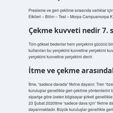
Presleme ve geri çekilme sırasında varlıklar için
Etkileri – Bilim – Test – Morpa Campusmorpa
Çekme kuvveti nedir 7. s
Tüm göksel bedenler hem yerçekimi gücünü birl
kullanılan bu yerçekimi kuvvetine yerçekimi kuv
yerçekimi kuvvetine yerçekimi denir.
İtme ve çekme arasındak
İtme, “sadece davada” fikrine dayanır. Tren “öz
kuruluşlar genellikle geri çekilme yöntemlerini b
siparişe göre üreten bilgisayar şirketi genellik
23 Şubat 2020itme “sadece dava için” fikrine da
dayanmaktadır. Büyük kuruluşlar genellikle geri ç