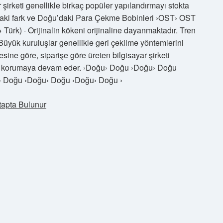
 şirketi genellikle birkaç popüler yapılandırmayı stokta
aki fark ve Doğu’daki Para Çekme Bobinleri ›OST› OST
ürk) · Orijinalin kökeni orijinaline dayanmaktadır. Tren
Büyük kuruluşlar genellikle geri çekilme yöntemlerini
mesine göre, siparişe göre üreten bilgisayar şirketi
onu korumaya devam eder. ›Doğu› Doğu ›Doğu› Doğu
 Doğu ›Doğu› Doğu ›Doğu› Doğu ›
tapta Bulunur