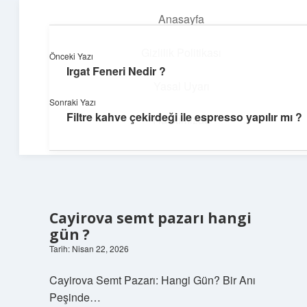
Anasayfa
menüyü
aç
Gizlilik Politikası
Önceki Yazı
Irgat Feneri Nedir ?
Neşeli Bilgi Durağı
Yasal Uyarı
Sonraki Yazı
Hızlı hikayelerle gününü şenlendir!
Filtre kahve çekirdeği ile espresso yapılır mı ?
Hakkımızda
Cayirova semt pazarı hangi
gün ?
Tarih: Nisan 22, 2026
Cayirova Semt Pazarı: Hangi Gün? Bir Anı
Peşinde…