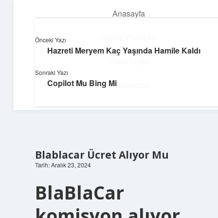
Anasayfa
menüyü
aç
Gizlilik Politikası
Önceki Yazı
Hazreti Meryem Kaç Yaşında Hamile Kaldı
Neşeli Bilgi Durağı
Yasal Uyarı
Sonraki Yazı
Hızlı hikayelerle gününü şenlendir!
Copilot Mu Bing Mi
Hakkımızda
Blablacar Ücret Alıyor Mu
Tarih: Aralık 23, 2024
BlaBlaCar
komisyon alıyor