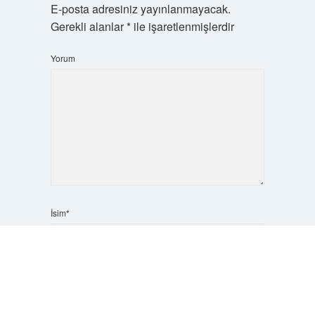
E-posta adresiniz yayınlanmayacak.
Gerekli alanlar
*
ile işaretlenmişlerdir
Yorum
İsim*
Scrol
to
the
top
E-Posta*