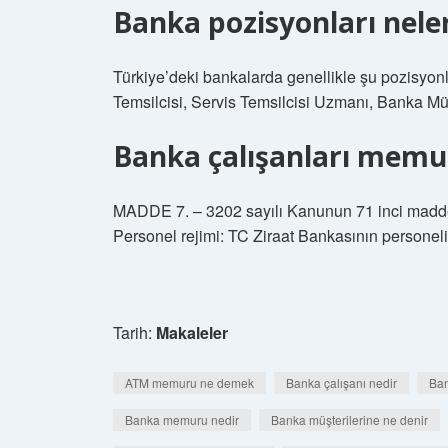
Banka pozisyonları nele
Türkiye’deki bankalarda genellikle şu pozisyon
Temsilcisi, Servis Temsilcisi Uzmanı, Banka Müf
Banka çalışanları mem
MADDE 7. – 3202 sayılı Kanunun 71 inci maddesi
Personel rejimi: TC Ziraat Bankasının persone
Tarih:
Makaleler
ATM memuru ne demek
Banka çalışanı nedir
Ban
Banka memuru nedir
Banka müşterilerine ne denir