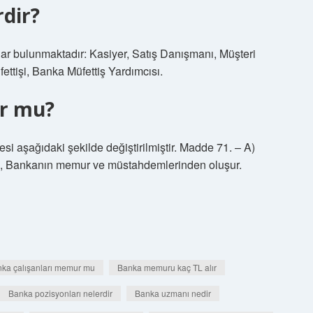
rdir?
lar bulunmaktadır: Kasiyer, Satış Danışmanı, Müşteri
ettişi, Banka Müfettiş Yardımcısı.
ur mu?
 aşağıdaki şekilde değiştirilmiştir. Madde 71. – A)
li, Bankanın memur ve müstahdemlerinden oluşur.
ka çalışanları memur mu
Banka memuru kaç TL alır
Banka pozisyonları nelerdir
Banka uzmanı nedir