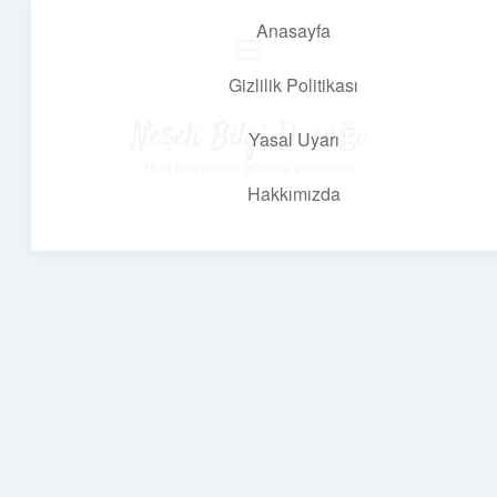
Anasayfa
menüyü
aç
Gizlilik Politikası
Neşeli Bilgi Durağı
Yasal Uyarı
Hızlı hikayelerle gününü şenlendir!
Hakkımızda