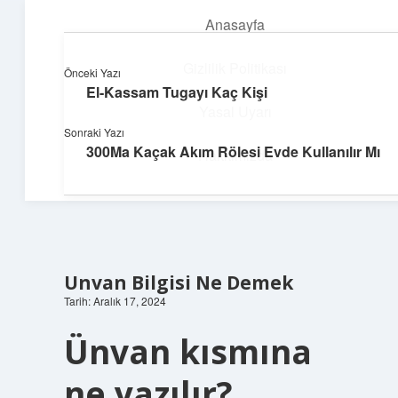
Anasayfa
menüyü
aç
Gizlilik Politikası
Önceki Yazı
El-Kassam Tugayı Kaç Kişi
Neşeli Bilgi Durağı
Yasal Uyarı
Sonraki Yazı
Hızlı hikayelerle gününü şenlendir!
300Ma Kaçak Akım Rölesi Evde Kullanılır Mı
Hakkımızda
Unvan Bilgisi Ne Demek
Tarih: Aralık 17, 2024
Ünvan kısmına
ne yazılır?