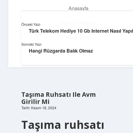
Anasayfa
menüyü
aç
Gizlilik Politikası
Önceki Yazı
Türk Telekom Hediye 10 Gb Internet Nasıl Yapıl
Neşeli Bilgi Durağı
Yasal Uyarı
Sonraki Yazı
Hızlı hikayelerle gününü şenlendir!
Hangi Rüzgarda Balık Olmaz
Hakkımızda
Taşıma Ruhsatı Ile Avm
Girilir Mi
Tarih: Kasım 18, 2024
Taşıma ruhsatı