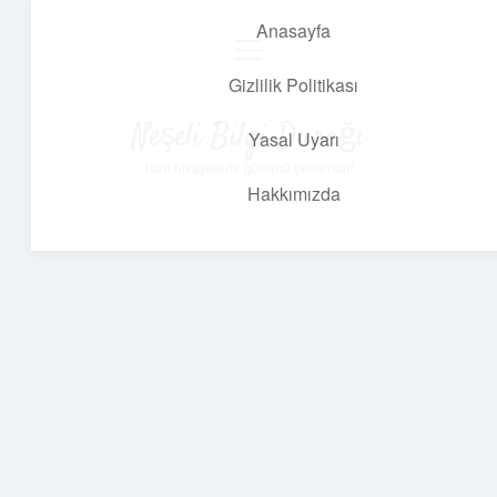
Anasayfa
menüyü
aç
Gizlilik Politikası
Neşeli Bilgi Durağı
Yasal Uyarı
Hızlı hikayelerle gününü şenlendir!
Hakkımızda