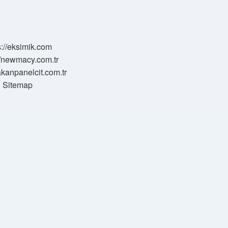
s://eksimik.com
//newmacy.com.tr
hakanpanelcit.com.tr
Sitemap