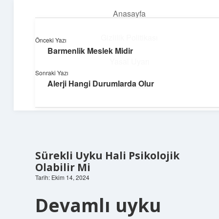
Anasayfa
menüyü
aç
Gizlilik Politikası
Önceki Yazı
Barmenlik Meslek Midir
Neşeli Bilgi Durağı
Yasal Uyarı
Sonraki Yazı
Hızlı hikayelerle gününü şenlendir!
Alerji Hangi Durumlarda Olur
Hakkımızda
Sürekli Uyku Hali Psikolojik
Olabilir Mi
Tarih: Ekim 14, 2024
Devamlı uyku