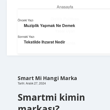
Anasayfa
menüyü
aç
Gizlilik Politikası
Önceki Yazı
Muziplik Yapmak Ne Demek
Neşeli Bilgi Durağı
Yasal Uyarı
Sonraki Yazı
Hızlı hikayelerle gününü şenlendir!
Tekstilde Ihzarat Nedir
Hakkımızda
Smart Mi Hangi Marka
Tarih: Aralık 27, 2024
Smartmi kimin
markası?