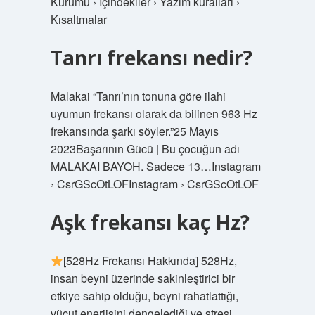
Kurumu › İçindekiler › Yazım kuralları ›
Kısaltmalar
Tanrı frekansı nedir?
Malakai “Tanrı’nın tonuna göre ilahi
uyumun frekansı olarak da bilinen 963 Hz
frekansında şarkı söyler.”25 Mayıs
2023Başarının Gücü | Bu çocuğun adı
MALAKAI BAYOH. Sadece 13…Instagram
› CsrGScOtLOFInstagram › CsrGScOtLOF
Aşk frekansı kaç Hz?
[528Hz Frekansı Hakkında] 528Hz,
insan beyni üzerinde sakinleştirici bir
etkiye sahip olduğu, beyni rahatlattığı,
vücut enerjisini dengelediği ve stresi