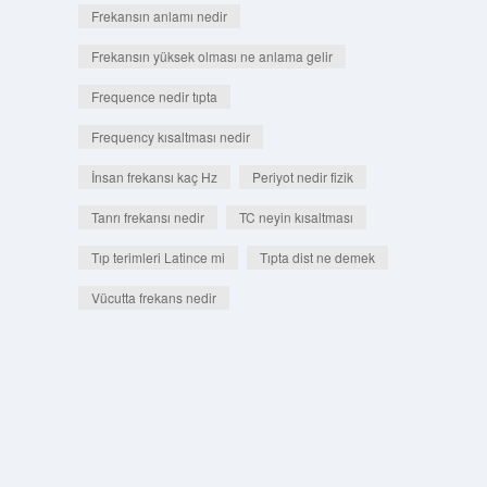
Frekansın anlamı nedir
Frekansın yüksek olması ne anlama gelir
Frequence nedir tıpta
Frequency kısaltması nedir
İnsan frekansı kaç Hz
Periyot nedir fizik
Tanrı frekansı nedir
TC neyin kısaltması
Tıp terimleri Latince mi
Tıpta dist ne demek
Vücutta frekans nedir