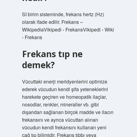
SI birim sisteminde, frekans hertz (Hz)
olarak ifade edilir. Frekans –
WikipediaVikipedi › FrekansVikipedi › Wiki
› Frekans
Frekans tıp ne
demek?
Vücuttaki enerji meridyenlerini optimize
ederek vücudun kendi şifa yeteneklerini
harekete geçiren ve homeopatik ilaçlar,
nosodlar, renkler, mineraller vb. gibi
dışarıdan sağlanan birçok madde ve ilacın
frekansını ve ayrıca vücuttan alınan
vücudun kendi frekansını kullanan yeni
çağ tıp bilimidir. Frekans tıbbı veya