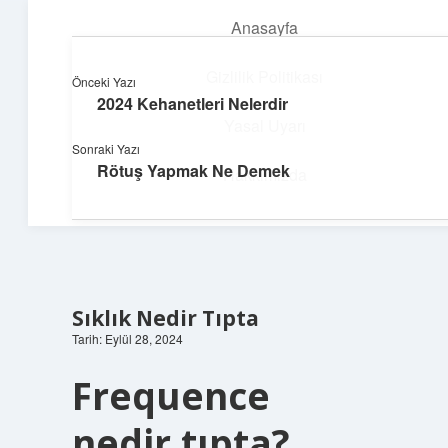
Anasayfa
menüyü
aç
Gizlilik Politikası
Önceki Yazı
2024 Kehanetleri Nelerdir
Neşeli Bilgi Durağı
Yasal Uyarı
Sonraki Yazı
Hızlı hikayelerle gününü şenlendir!
Rötuş Yapmak Ne Demek
Hakkımızda
Sıklık Nedir Tıpta
Tarih: Eylül 28, 2024
Frequence
nedir tıpta?