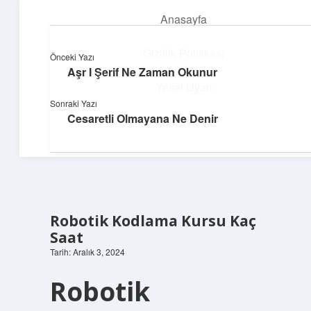
Anasayfa
menüyü
aç
Gizlilik Politikası
Önceki Yazı
Aşr I Şerif Ne Zaman Okunur
Neşeli Bilgi Durağı
Yasal Uyarı
Sonraki Yazı
Hızlı hikayelerle gününü şenlendir!
Cesaretli Olmayana Ne Denir
Hakkımızda
Robotik Kodlama Kursu Kaç
Saat
Tarih: Aralık 3, 2024
Robotik