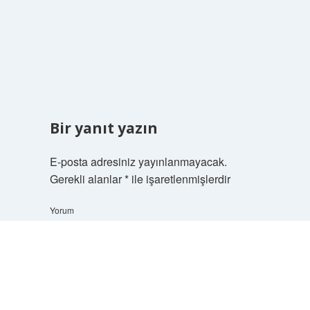
Bir yanıt yazın
E-posta adresiniz yayınlanmayacak.
Gerekli alanlar
*
ile işaretlenmişlerdir
Yorum
Scrol
to
the
top