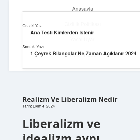
Anasayfa
menüyü
aç
Gizlilik Politikası
Önceki Yazı
Ana Testi Kimlerden Istenir
Neşeli Bilgi Durağı
Yasal Uyarı
Sonraki Yazı
Hızlı hikayelerle gününü şenlendir!
1 Çeyrek Bilançolar Ne Zaman Açıklanır 2024
Hakkımızda
Realizm Ve Liberalizm Nedir
Tarih: Ekim 4, 2024
Liberalizm ve
idealizm aynı